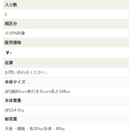
入り数
1
税区分
※10%対象
販売価格
￥-
在庫
お問い合わせください。
本体サイズ
(約)幅83㎝×奥行き31㎝×高さ108㎝
本体重量
(約)14.5㎏
耐荷重
天板・棚板：各20㎏/全体：80㎏