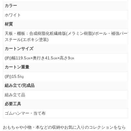
カラー
ホワイト
材質
天板・棚板：合成樹脂化粧繊維版(メラミン樹脂)/ポール・補強パー
スチール(エポキシ塗装)
カートンサイズ
(約)幅119.5㎝×奥行き41.5㎝×高さ9㎝
カートン重量
(約)15.5㎏
組み立て/完成品
組み立て品
必要工具
ゴムハンマー・当て布
おもちゃや小物・本などの収納やお気に入りのコレクションをなら