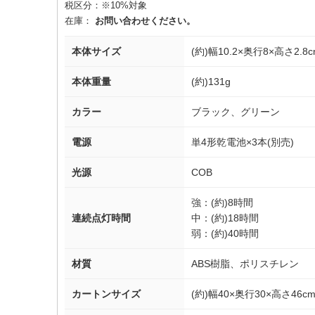
税区分：
※10%対象
在庫：
お問い合わせください。
本体サイズ
(約)幅10.2×奥行8×高さ2.8c
本体重量
(約)131g
カラー
ブラック、グリーン
電源
単4形乾電池×3本(別売)
光源
COB
強：(約)8時間
連続点灯時間
中：(約)18時間
弱：(約)40時間
材質
ABS樹脂、ポリスチレン
カートンサイズ
(約)幅40×奥行30×高さ46c