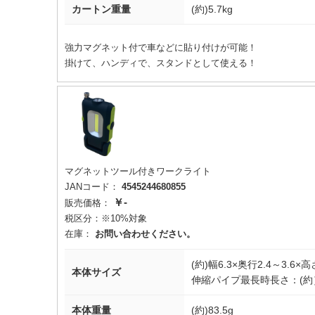
カートン重量
(約)5.7kg
強力マグネット付で車などに貼り付けが可能！
掛けて、ハンディで、スタンドとして使える！
マグネットツール付きワークライト
JANコード：
4545244680855
￥-
販売価格：
税区分：
※10%対象
在庫：
お問い合わせください。
(約)幅6.3×奥行2.4～3.6×高さ
本体サイズ
伸縮パイプ最長時長さ：(約）3
本体重量
(約)83.5g