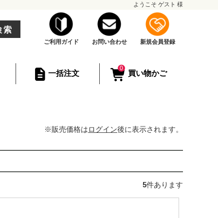
ようこそ
ゲスト
様
検索
ご利用ガイド
お問い合わせ
新規会員登録
0
一括注文
買い物かご
※販売価格は
ログイン
後に表示されます。
5
件あります