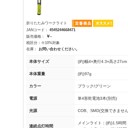
折りたたみワークライト
JANコード：
4545244668471
￥-
販売価格：
税区分：
※10%対象
在庫：
お問い合わせください。
本体サイズ
(約)幅4×奥行4.3×高さ27cm
本体重量
(約)97g
カラー
ブラック/グリーン
電源
単4形乾電池3本(別売)
光源
COB、SMD(交換できません
メインライト：(約)1.5時間
連続点灯時間