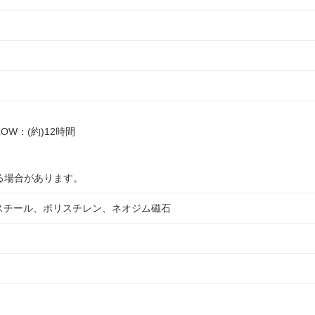
。
 LOW：(約)12時間
。
場合があります。
スチール、ポリスチレン、ネオジム磁石
m