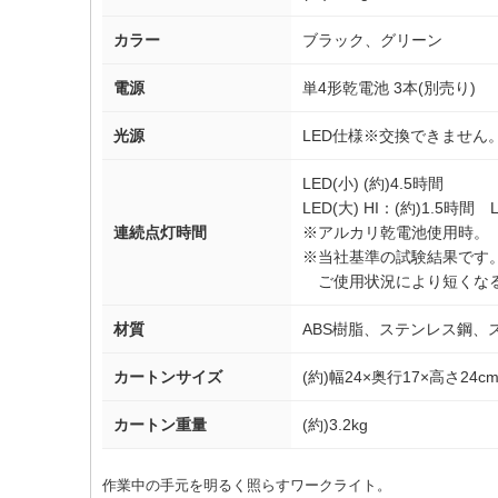
カラー
ブラック、グリーン
電源
単4形乾電池 3本(別売り)
光源
LED仕様※交換できません
LED(小) (約)4.5時間
LED(大) HI：(約)1.5時間
連続点灯時間
※アルカリ乾電池使用時。
※当社基準の試験結果です
ご使用状況により短くなる
材質
ABS樹脂、ステンレス鋼、
カートンサイズ
(約)幅24×奥行17×高さ24c
カートン重量
(約)3.2kg
作業中の手元を明るく照らすワークライト。