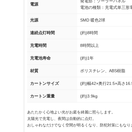
発電部：ソーラーパネル
電源
電池の種類：充電式単三形電
光源
SMD 暖色2球
連続点灯時間
(約)8時間
充電時間
8時間以上
充電池寿命
(約)1年
材質
ポリスチレン、ABS樹脂
カートンサイズ
(約)幅42×奥行21.5×高さ16.
カートン重量
(約)3.9kg
あたたかく心地よい光がお庭を綺麗に照らします。
太陽光で充電し、夜間は自動的に点灯。
おしゃれなだけでなく空間が明るくなり、防犯対策にもなり