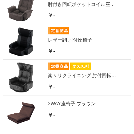
肘付き回転ポケットコイル座椅子
￥-
レザー調 肘付座椅子
￥-
楽々リクライニング 肘付回転座椅子
￥-
3WAY座椅子 ブラウン
￥-