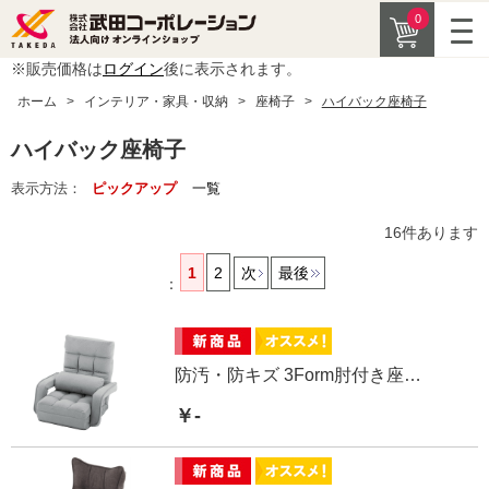
0
※販売価格は
ログイン
後に表示されます。
ホーム
>
インテリア・家具・収納
>
座椅子
>
ハイバック座椅子
ハイバック座椅子
表示方法：
ピックアップ
一覧
16
件あります
1
2
次
最後
：
防汚・防キズ 3Form肘付き座椅子
￥-