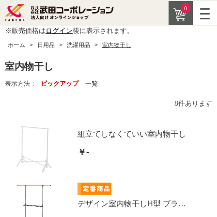
0
※販売価格は
ログイン
後に表示されます。
ホーム
>
日用品
>
洗濯用品
>
室内物干し
室内物干し
表示方法：
ピックアップ
一覧
8
件あります
組立てしなくていい室内物干し
￥-
デザイン室内物干しH型 ブラック