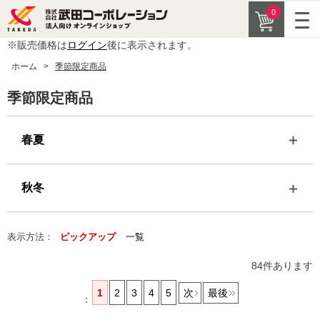
0
※販売価格は
ログイン
後に表示されます。
ホーム
>
季節限定商品
季節限定商品
春夏
秋冬
表示方法：
ピックアップ
一覧
84
件あります
1
2
3
4
5
次
最後
：