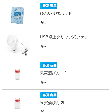
ひんやり枕パッド
￥-
USB卓上クリップ式ファン
￥-
果実酒びん 1.2L
￥-
果実酒びん 2L