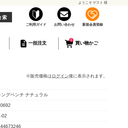
ようこそ
ゲスト
様
検索
ご利用ガイド
お問い合わせ
新規会員登録
0
一括注文
買い物かご
※販売価格は
ログイン
後に表示されます。
キングベンチ ナチュラル
10692
-02
244673246