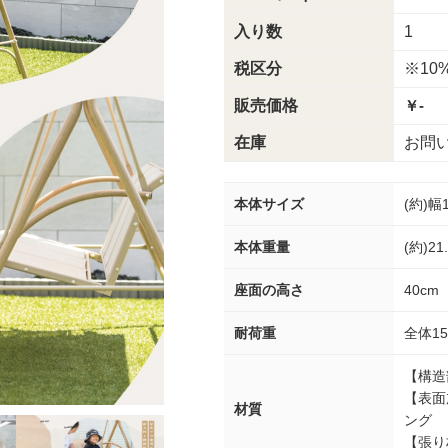
入り数
1
税区分
※10
販売価格
￥-
在庫
お問
本体サイズ
(約)幅
本体重量
(約)21
座面の高さ
40cm
耐荷重
全体1
【構造
【表面
材質
ング
【張り