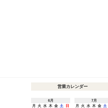
営業カレンダー
6月
7月
月
火
水
木
金
土
日
月
火
水
木
金
土