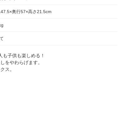
147.5×奥行57×高さ21.5cm
kg
て
人も子供も楽しめる！
差しをやわらげます。
ックス。