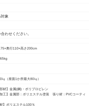
%対象
い合わせください。
175×奥行110×高さ200cm
.65kg
50㎏（座面1か所最大80㎏）
部材】金属(鋼)・ポリプロピレン
加工】金属部：ポリエステル塗装 張り材：PVCコーティ
材】ポリエステル100％