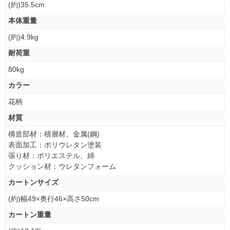
(約)35.5cm
本体重量
(約)4.9kg
耐荷重
80kg
カラー
花柄
材質
構造部材：積層材、金属(鋼)
表面加工：ポリウレタン塗装
張り材：ポリエステル、綿
クッション材：ウレタンフォーム
カートンサイズ
(約)幅49×奥行46×高さ50cm
カートン重量