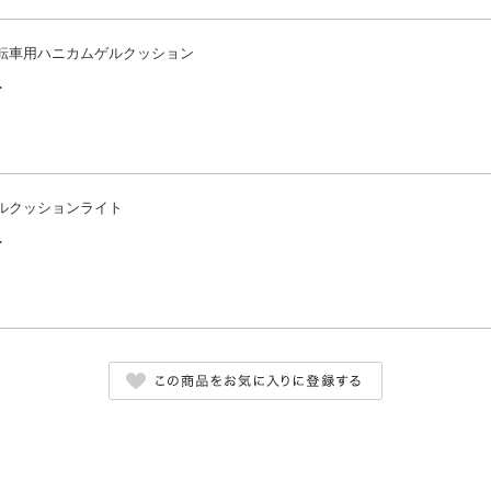
転車用ハニカムゲルクッション
-
ルクッションライト
-