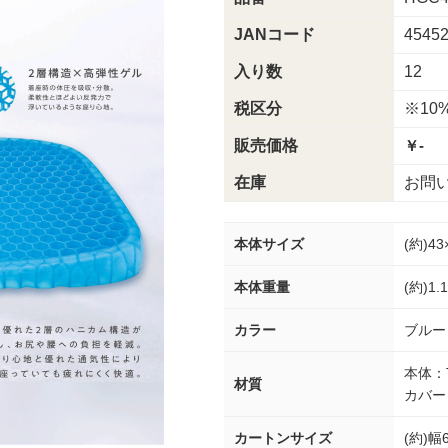
JANコード
4545
入り数
12
税区分
※10
販売価格
￥-
在庫
お問
本体サイズ
(約)4
本体重量
(約)1.
カラー
ブルー
本体：
材質
カバー
カートンサイズ
(約)幅