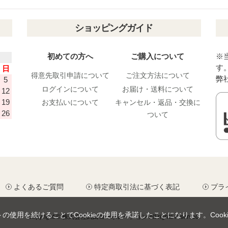
ショッピングガイド
初めての方へ
ご購入について
※
す
日
得意先取引申請について
ご注文方法について
弊
5
ログインについて
お届け・送料について
12
19
お支払いについて
キャンセル・返品・交換に
26
ついて
よくあるご質問
特定商取引法に基づく表記
プラ
トの使用を続けることでCookieの使用を承諾したことになります。
Coo
Copyright © 株式会社武田コーポレーション All rights reserved.