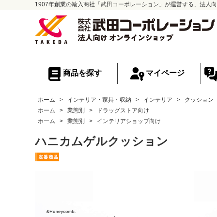
1907年創業の輸入商社「武田コーポレーション」が運営する、法人向
商品を探す
マイページ
ホーム
>
インテリア・家具・収納
>
インテリア
>
クッション
ホーム
>
業態別
>
ドラッグストア向け
ホーム
>
業態別
>
インテリアショップ向け
ハニカムゲルクッション