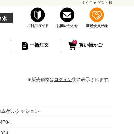
ようこそ
ゲスト
様
検索
ご利用ガイド
お問い合わせ
新規会員登録
0
一括注文
買い物かご
※販売価格は
ログイン
後に表示されます。
カムゲルクッション
14704
334