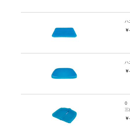
ハ
￥
ハ
￥
0
三
￥