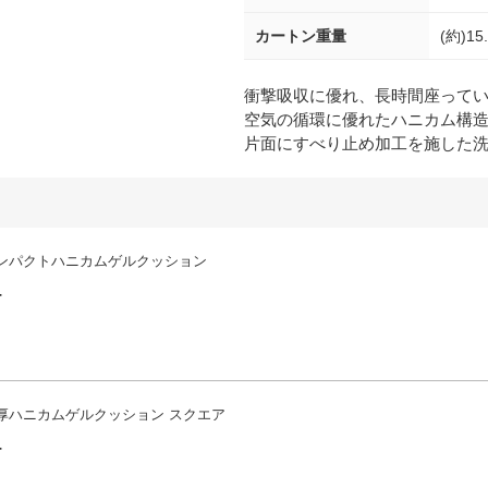
カートン重量
(約)15
衝撃吸収に優れ、長時間座って
空気の循環に優れたハニカム構
片面にすべり止め加工を施した
ンパクトハニカムゲルクッション
-
厚ハニカムゲルクッション スクエア
-