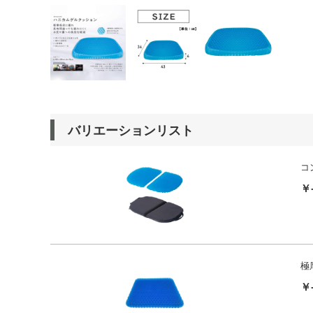
バリエーションリスト
コ
￥
極
￥