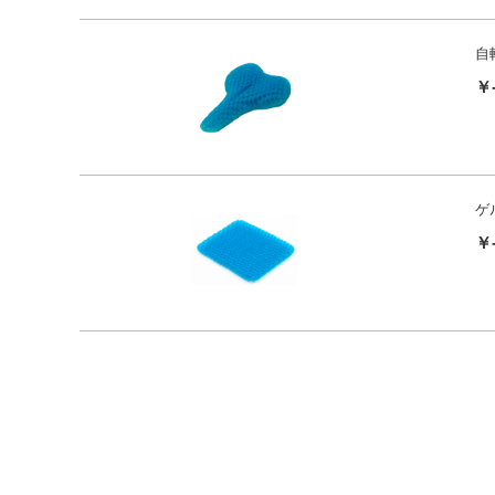
自
￥
ゲ
￥