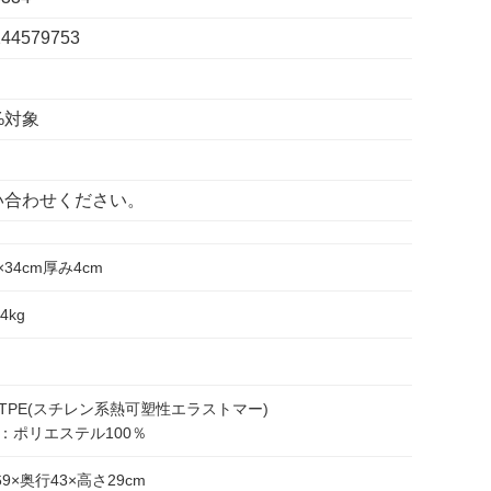
244579753
%対象
い合わせください。
3×34cm厚み4cm
14kg
TPE(スチレン系熱可塑性エラストマー)
：ポリエステル100％
69×奥行43×高さ29cm