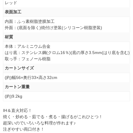
レッド
表面加工
内面：ふっ素樹脂塗膜加工
外面：(底面を除く)焼付け塗装(シリコーン樹脂塗装)
材質
本体：アルミニウム合金
はり底：ステンレス鋼(クロム16％)(底の厚さ3.5mm(はり底を含む))
取っ手：フェノール樹脂
カートンサイズ
(約)幅56×奥行33×高さ32cm
カートン重量
(約)9.2kg
IH＆直火対応！
焼く・炒める・茹でる・煮る・揚げるがこれひとつ！
超深いのでいろいろな料理が作れます♪
注ぎやすい両口付き！