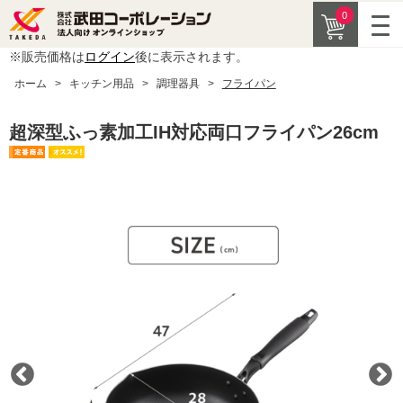
0
※販売価格は
ログイン
後に表示されます。
ホーム
>
キッチン用品
>
調理器具
>
フライパン
超深型ふっ素加工IH対応両口フライパン26cm