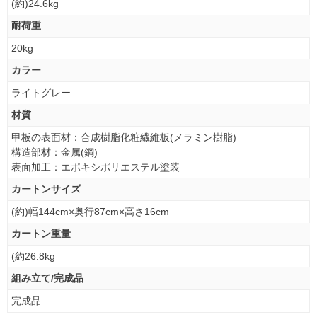
(約)24.6kg
耐荷重
20kg
カラー
ライトグレー
材質
甲板の表面材：合成樹脂化粧繊維板(メラミン樹脂)
構造部材：金属(鋼)
表面加工：エポキシポリエステル塗装
カートンサイズ
(約)幅144cm×奥行87cm×高さ16cm
カートン重量
(約26.8kg
組み立て/完成品
完成品