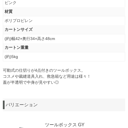
ピンク
材質
ポリプロピレン
カートンサイズ
(約)幅42×奥行34×高さ48cm
カートン重量
(約)5kg
可動式の仕切りが4点付きのツールボックス。
コスメや裁縫道具入れ、救急箱など用途は様々！
蓋が半透明で中身が見やすい◎
バリエーション
ツールボックス GY