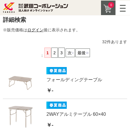
0
詳細検索
※販売価格は
ログイン
後に表示されます。
32
件あります
1
2
3
次
最後
：
フォールディングテーブル
￥-
2WAYアルミテーブル 60×40
￥-