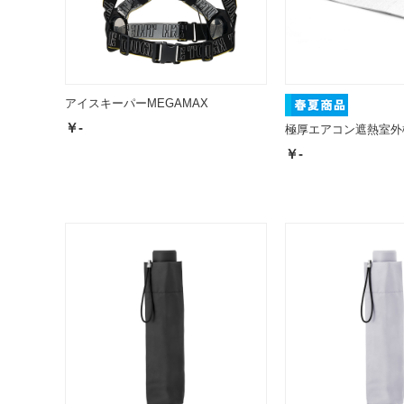
アイスキーパーMEGAMAX
￥-
極厚エアコン遮熱室外
￥-