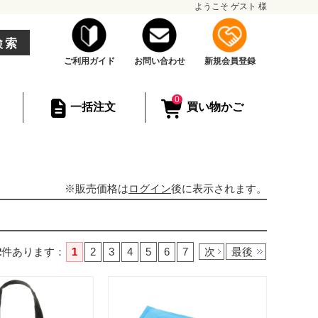
ようこそ
ゲスト
様
検索
ご利用ガイド
お問い合わせ
新規会員登録
0
一括注文
買い物かご
※販売価格は
ログイン
後に表示されます。
2
件あります
：
1
2
3
4
5
6
7
次
最後