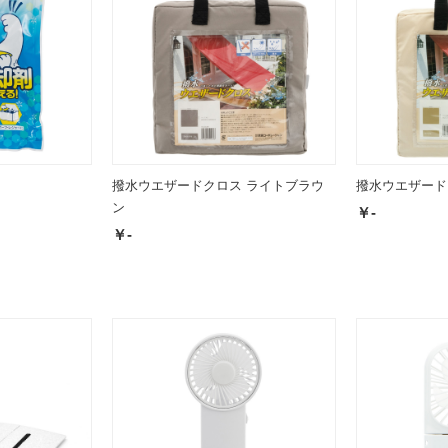
撥水ウエザードクロス ライトブラウ
撥水ウエザード
ン
￥-
￥-