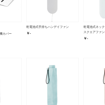
乾電池式手持ちハンデイファン
乾電池式ネック
スクエアファン
￥-
機カバー
￥-