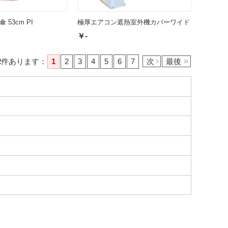
53cm PI
極厚エアコン遮熱室外機カバーワイド
￥-
2
件あります
：
1
2
3
4
5
6
7
次
最後