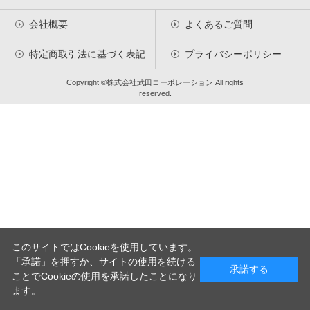
1.	本規約はユーザーと当社との間の本サービスおよび取引に関する一
会社概要
よくあるご質問
切の関係に適用します。

2.	当社が本サービスおよび取引の円滑な運用を図るため必要に応じて
ユーザーに通知する本サービスの利用および取引に関する規定は、本規約の
特定商取引法に基づく表記
プライバシーポリシー
一部を構成するものとします。

Copyright ©株式会社武田コーポレーション All rights
第４条	（本規約の変更）

reserved.
当社は、ユーザーの承諾を得ることなく必要に応じて本規約を変更すること
ができるものとします。本規約の変更は第9条に定める方法で変更の通知を行
った段階で効力を生じるものとします。

第５条	（ユーザー登録）

本サービスを利用するには、本規約に同意の上、当社が別途定めるユーザー
登録を行う必要があります。ただし、当社はユーザーとして登録しようとす
る者（以下「申込者」とします）に対して当社所定の審査を行います。ま
た、当社がユーザーとして不適格と判断した場合、申込者をユーザーとして
認めません。なお、不適格と判断した事由は申込者に対して明らかにしない
ものとします。

このサイトではCookieを使用しています。
第６条	（ユーザーの制限）

1.	本サービスはユーザーのみが利用することができるものとします。
「承諾」を押すか、サイトの使用を続ける
承諾する
申込者がユーザー登録を行い、当社から「得意先取引申請」を送付した時点
ことでCookieの使用を承諾したことになり
をもって利用資格を取得します。

ます。
2.	前項にもかかわらず、ユーザー登録後、ユーザーとして不適格と判