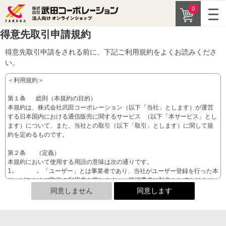
0
得意先取引申請規約
得意先取引申請をされる前に、下記ご利用規約をよくお読みくださ
い。
＜利用規約＞

第１条	総則（本規約の目的）

本規約は、株式会社武田コーポレーション（以下「当社」とします）が運営
する日本国内における通信販売に関するサービス （以下「本サービス」とし
ます）について、また、当社との取引（以下「取引」とします）に関して規
約を定めるものです。

第２条	（定義）

本規約において使用する用語の意味は次の通りです。

1.	. 「ユーザー」とは事業者であり、当社がユーザー登録を行った本
サービスおよび取引の利用者を指します。一般消費者は対象としておりませ
ん。

2.	「商品」とは取引において当社がユーザーに供給する物品を指しま
す。

第３条	（本規約の範囲）
