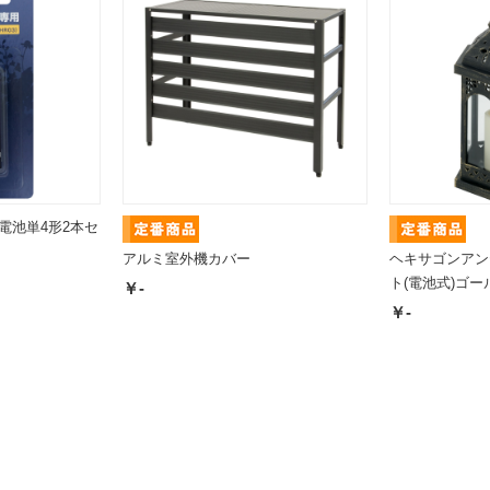
電池単4形2本セ
アルミ室外機カバー
ヘキサゴンアン
ト(電池式)ゴー
￥-
￥-