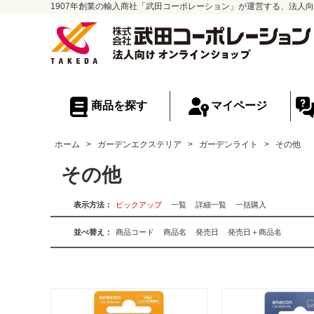
1907年創業の輸入商社「武田コーポレーション」が運営する、法人向
商品を探す
マイページ
ホーム
>
ガーデンエクステリア
>
ガーデンライト
>
その他
その他
表示方法：
ピックアップ
一覧
詳細一覧
一括購入
並べ替え：
商品コード
商品名
発売日
発売日＋商品名