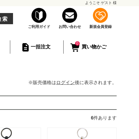
ようこそ
ゲスト
様
検索
ご利用ガイド
お問い合わせ
新規会員登録
0
一括注文
買い物かご
※販売価格は
ログイン
後に表示されます。
6
件あります