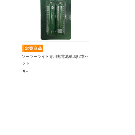
ソーラーライト専用充電池単3形2本セ
ット
￥-