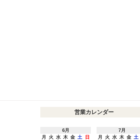
営業カレンダー
6月
7月
月
火
水
木
金
土
日
月
火
水
木
金
土