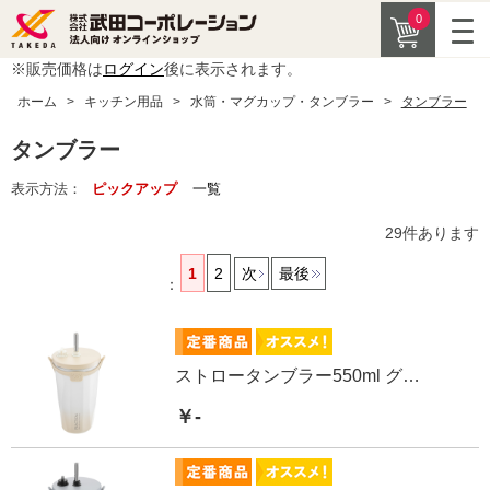
0
※販売価格は
ログイン
後に表示されます。
ホーム
>
キッチン用品
>
水筒・マグカップ・タンブラー
>
タンブラー
タンブラー
表示方法：
ピックアップ
一覧
29
件あります
1
2
次
最後
：
ストロータンブラー550ml グラデーションBE
￥-