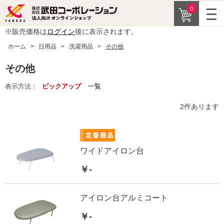
0
※販売価格は
ログイン
後に表示されます。
ホーム
>
日用品
>
洗濯用品
>
その他
その他
表示方法：
ピックアップ
一覧
2
件あります
ワイドアイロン台
￥-
アイロン台アルミコート
￥-