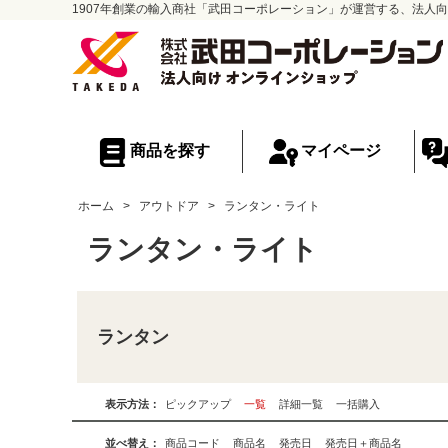
1907年創業の輸入商社「武田コーポレーション」が運営する、法人向
商品を探す
マイページ
ホーム
>
アウトドア
>
ランタン・ライト
ランタン・ライト
ランタン
表示方法：
ピックアップ
一覧
詳細一覧
一括購入
並べ替え：
商品コード
商品名
発売日
発売日＋商品名