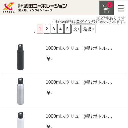
0
1827
件あります
※販売価格は
ログイン
後に表示されます。
1
2
3
4
5
次
最後
：
1000mlスクリュー炭酸ボトル BK
￥-
1000mlスクリュー炭酸ボトル SV
￥-
1000mlスクリュー炭酸ボトル WH
￥-