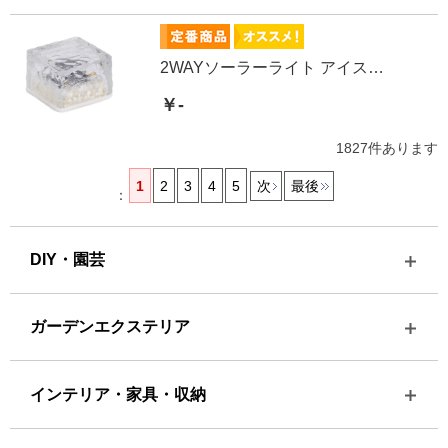
2WAYソーラーライト アイスブロック小
￥-
1827
件あります
1
2
3
4
5
次
最後
：
DIY・園芸
ガーデンエクステリア
インテリア・家具・収納