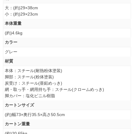
大：(約)29×38cm
小：(約)29×23cm
本体重量
(約)4.6kg
カラー
グレー
材質
本体：スチール(耐熱粉体塗装)
脚部：スチール(粉体塗装)
炭受け：スチール(亜鉛めっき)
網・取っ手・網用持ち手：スチール(クロームめっき)
脚カバー：塩化ビニル樹脂
カートンサイズ
(約)幅73×奥行35.5×高さ50.5cm
カートン重量
(約)20.65kg