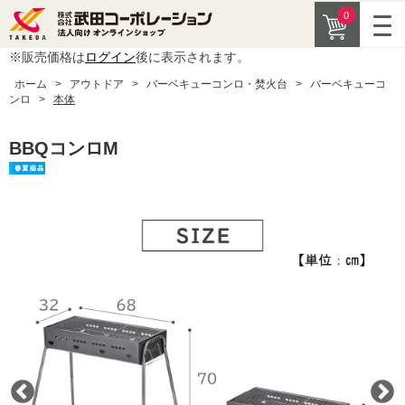
0
※販売価格は
ログイン
後に表示されます。
ホーム
>
アウトドア
>
バーベキューコンロ・焚火台
>
バーベキューコ
ンロ
>
本体
BBQコンロM