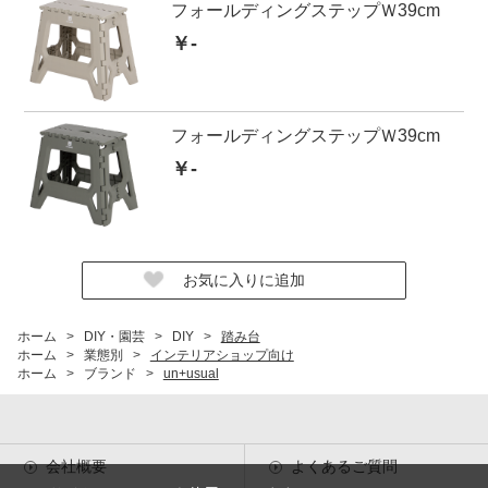
フォールディングステップＷ39cm
￥-
フォールディングステップＷ39cm
￥-
ホーム
>
DIY・園芸
>
DIY
>
踏み台
ホーム
>
業態別
>
インテリアショップ向け
ホーム
>
ブランド
>
un+usual
会社概要
よくあるご質問