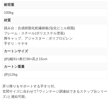
耐荷重
100kg
材質
踏み台：合成樹脂化粧繊維板(塩化ビニル樹脂)
フレーム：スチール(ポリエステル塗装)
脚キャップ、アジャスター：ポリプロピレン
手すり：ケヤキ
カートンサイズ
(約)幅91×奥行38×高さ15cm
カートン重量
(約)12kg
昇り降りをサポートする手すり付。
玄関サイズに合わせて｢ヴィンテージ調連結できるステップ台シリー
ズ｣と連結可能。