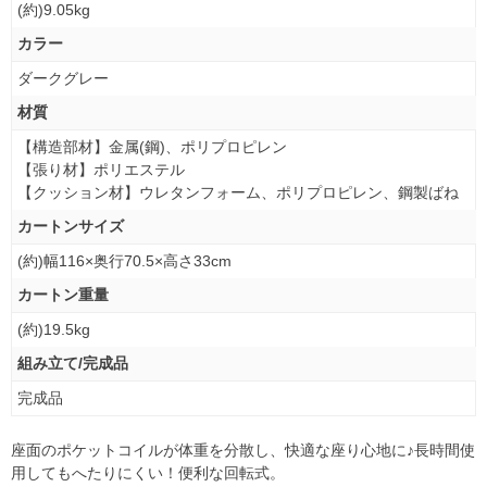
(約)9.05kg
カラー
ダークグレー
材質
【構造部材】金属(鋼)、ポリプロピレン
【張り材】ポリエステル
【クッション材】ウレタンフォーム、ポリプロピレン、鋼製ばね
カートンサイズ
(約)幅116×奥行70.5×高さ33cm
カートン重量
(約)19.5kg
組み立て/完成品
完成品
座面のポケットコイルが体重を分散し、快適な座り心地に♪長時間使
用してもへたりにくい！便利な回転式。