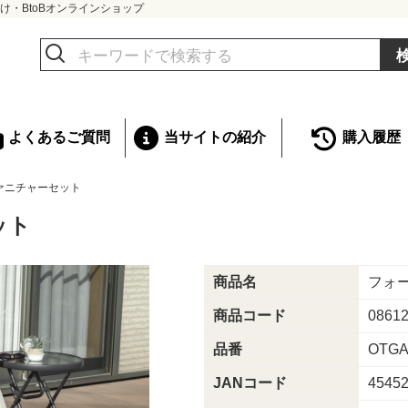
け・BtoBオンラインショップ
よくあるご質問
当サイトの紹介
購入履歴
ァニチャーセット
ット
商品名
フォ
商品コード
0861
品番
OTGA
JANコード
4545