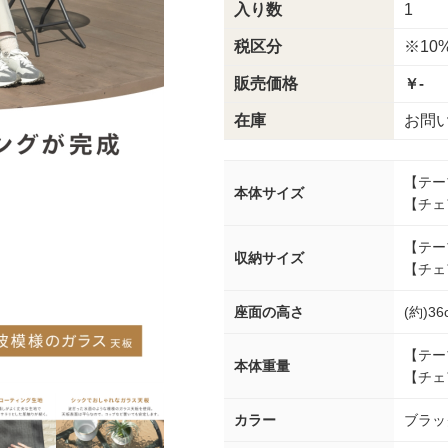
入り数
1
税区分
※10
販売価格
￥-
在庫
お問
【テーブ
本体サイズ
【チェア
【テー
収納サイズ
【チェア
座面の高さ
(約)36
【テーブ
本体重量
【チェア
カラー
ブラッ