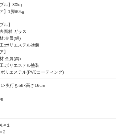
ブル】30kg
ア】1脚80kg
ブル】
表面材:ガラス
材:金属(鋼)
工:ポリエステル塗装
ア】
材:金属(鋼)
工:ポリエステル塗装
:ポリエステル(PVCコーティング)
81×奥行き58×高さ16cm
kg
ル×１
×２