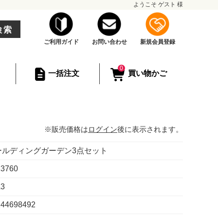
ようこそ
ゲスト
様
検索
ご利用ガイド
お問い合わせ
新規会員登録
0
一括注文
買い物かご
※販売価格は
ログイン
後に表示されます。
ールディングガーデン3点セット
23760
3
244698492