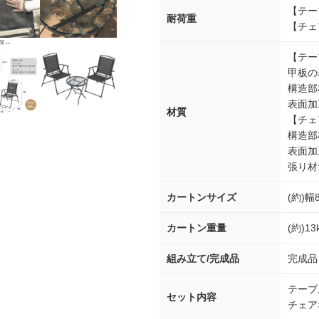
【テー
耐荷重
【チェ
【テー
甲板の
構造部
表面加
材質
【チェ
構造部
表面加
張り材
カートンサイズ
(約)幅
カートン重量
(約)13
組み立て/完成品
完成品
テーブ
セット内容
チェア