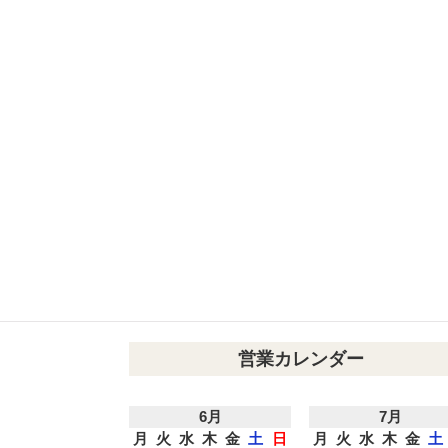
営業カレンダー
6月
7月
月
火
水
木
金
土
日
月
火
水
木
金
土