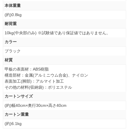
本体重量
(約)0.8kg
耐荷重
10kg(中央部のみ) ※試験値であり保証値ではありません。
カラー
ブラック
材質
甲板の表面材：ABS樹脂
構造部材：金属(アルミニウム合金)、ナイロン
表面加工(脚部)：アルマイト加工
その他の材料(収納袋)：ポリエステル
カートンサイズ
(約)幅40cm×奥行30cm×高さ40cm
カートン重量
(約)6.1kg