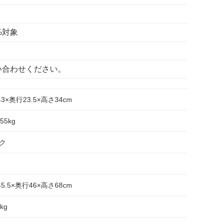
%対象
い合わせください。
43×奥行23.5×高さ34cm
555kg
ク
45.5×奥行46×高さ68cm
3kg