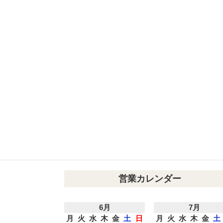
営業カレンダー
6月
7月
月
火
水
木
金
土
日
月
火
水
木
金
土