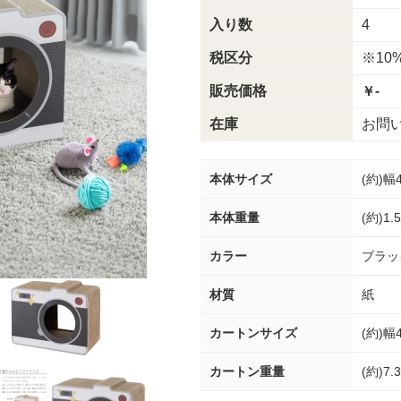
入り数
4
税区分
※10
販売価格
￥-
在庫
お問
本体サイズ
(約)幅
本体重量
(約)1.
カラー
ブラッ
材質
紙
カートンサイズ
(約)幅
カートン重量
(約)7.