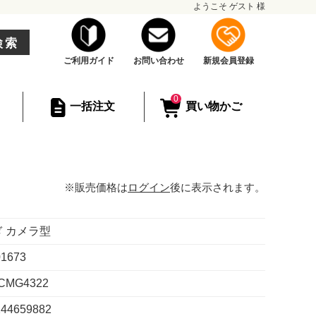
ようこそ
ゲスト
様
検索
ご利用ガイド
お問い合わせ
新規会員登録
0
一括注文
買い物かご
※販売価格は
ログイン
後に表示されます。
 カメラ型
01673
CMG4322
244659882