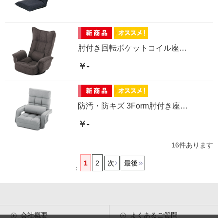
肘付き回転ポケットコイル座椅子
￥-
防汚・防キズ 3Form肘付き座椅子
￥-
16
件あります
1
2
次
最後
：
会社概要
よくあるご質問