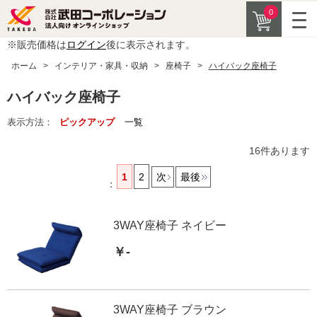
0
※販売価格は
ログイン
後に表示されます。
ホーム
>
インテリア・家具・収納
>
座椅子
>
ハイバック座椅子
ハイバック座椅子
表示方法：
ピックアップ
一覧
16
件あります
1
2
次
最後
：
3WAY座椅子 ネイビー
￥-
3WAY座椅子 ブラウン