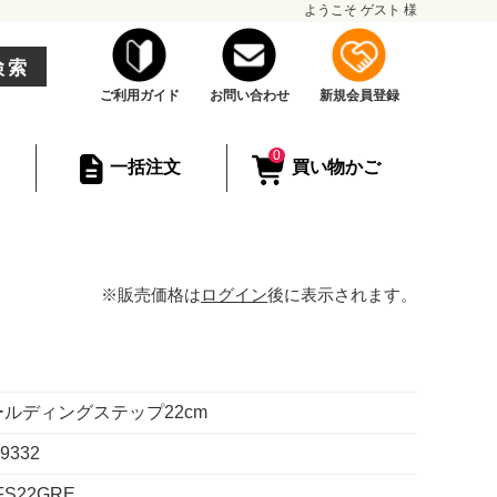
ようこそ
ゲスト
様
検索
ご利用ガイド
お問い合わせ
新規会員登録
0
一括注文
買い物かご
※販売価格は
ログイン
後に表示されます。
ルディングステップ22cm
19332
FS22GRE