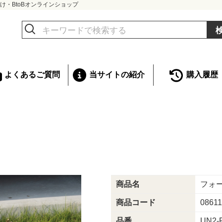
け・BtoBオンラインショップ
よくあるご質問
当サイトの紹介
購入履歴
商品名
フォー
商品コード
0861
品番
UN2-