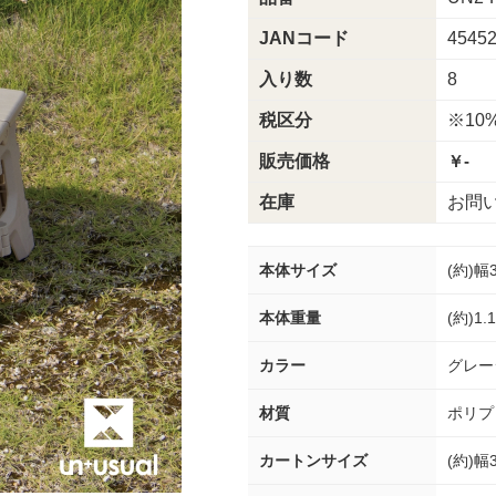
JANコード
4545
入り数
8
税区分
※10
販売価格
￥-
在庫
お問
本体サイズ
(約)幅
本体重量
(約)1.
カラー
グレー
材質
ポリプ
カートンサイズ
(約)幅