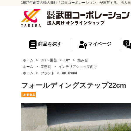
1907年創業の輸入商社「武田コーポレーション」が運営する、法人向
商品を探す
マイページ
ホーム
>
DIY・園芸
>
DIY
>
踏み台
ホーム
>
業態別
>
インテリアショップ向け
ホーム
>
ブランド
>
un+usual
フォールディングステップ22cm