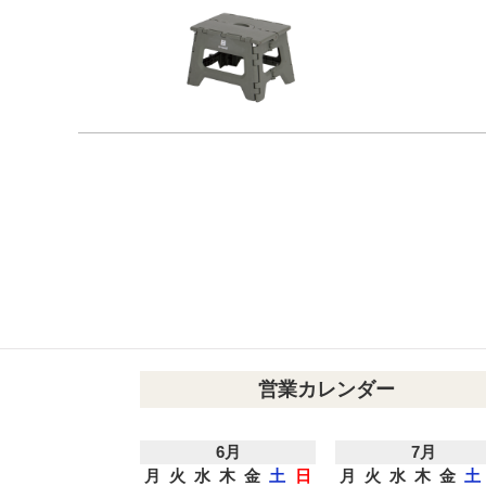
営業カレンダー
6月
7月
月
火
水
木
金
土
日
月
火
水
木
金
土