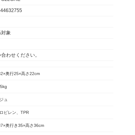
244632755
%対象
い合わせください。
32×奥行25×高さ22cm
15kg
ジュ
ロピレン、TPR
37×奥行き35×高さ36cm