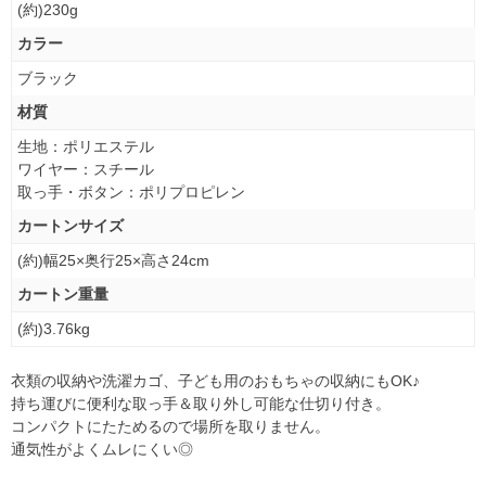
(約)230g
カラー
ブラック
材質
生地：ポリエステル
ワイヤー：スチール
取っ手・ボタン：ポリプロピレン
カートンサイズ
(約)幅25×奥行25×高さ24cm
カートン重量
(約)3.76kg
衣類の収納や洗濯カゴ、子ども用のおもちゃの収納にもOK♪
持ち運びに便利な取っ手＆取り外し可能な仕切り付き。
コンパクトにたためるので場所を取りません。
通気性がよくムレにくい◎