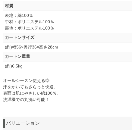
材質
表地：綿100％
中材：ポリエステル100％
裏地：ポリエステル100％
カートンサイズ
(約)幅56×奥行36×高さ28cm
カートン重量
(約)6.5kg
オールシーズン使える◎
汗をかいてもさらっと快適。
表面は肌にやさしい綿100％。
洗濯機での丸洗い可能！
バリエーション