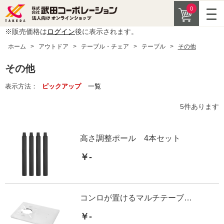
0
※販売価格は
ログイン
後に表示されます。
ホーム
>
アウトドア
>
テーブル・チェア
>
テーブル
>
その他
その他
表示方法：
ピックアップ
一覧
5
件あります
高さ調整ポール 4本セット
￥-
コンロが置けるマルチテーブル用サイドテーブル専用板St.
￥-